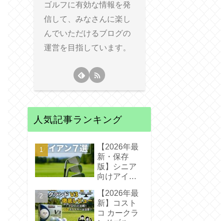
ゴルフに有効な情報を発
信して、みなさんに楽し
んでいただけるブログの
運営を目指しています。
人気記事ランキング
【2026年最
新・保存
版】シニア
向けアイア
ンおすすめ7
【2026年最
選｜飛距離
新】コスト
が落ちな
コ カークラ
い！疲れな