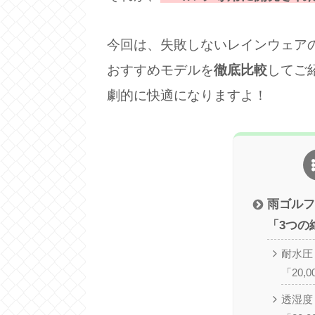
今回は、失敗しないレインウェア
おすすめモデルを
徹底比較
してご
劇的に快適になりますよ！
雨ゴルフ
「3つの
耐水圧
「20,
透湿度