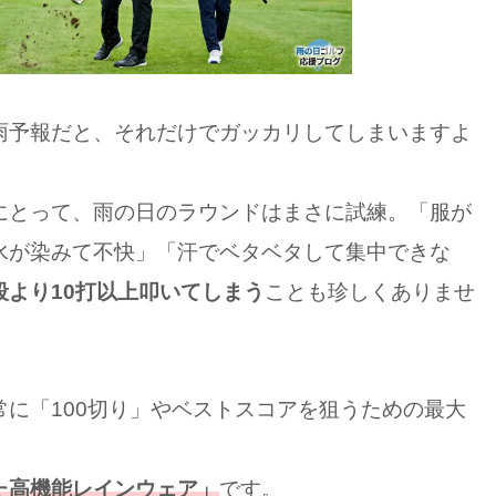
雨予報だと、それだけでガッカリしてしまいますよ
にとって、雨の日のラウンドはまさに試練。「服が
水が染みて不快」「汗でベタベタして集中できな
段より10打以上叩いてしまう
ことも珍しくありませ
に「100切り」やベストスコアを狙うための最大
た高機能レインウェア」
です。