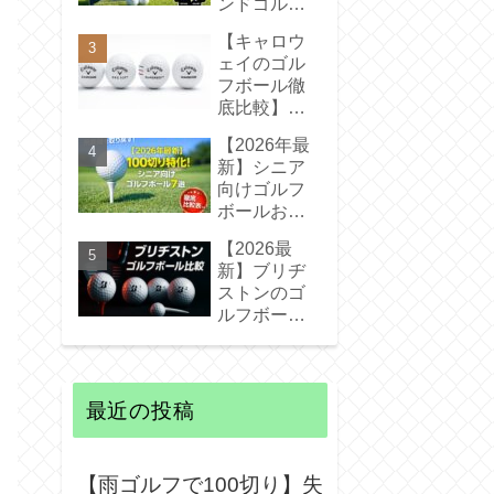
ンドゴルフ
い！後悔し
ボールV3徹
ない選び方
【キャロウ
底レビュ
ェイのゴル
ー！プロV1
フボール徹
との違いや
底比較】初
スライサー
心者〜上級
への適性を
【2026年最
者まで分か
解説
新】シニア
る選び方と
向けゴルフ
おすすめモ
ボールおす
デル
すめ7選！飛
【2026最
距離を取り
新】ブリヂ
戻して100切
ストンのゴ
りを目指そ
ルフボール
う
比較｜中高
年に最適な
選び方とお
すすめモデ
最近の投稿
ルを解説
【雨ゴルフで100切り】失