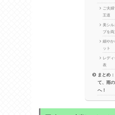
ご夫婦
王道
美シル
プを両
細やか
ット
レディ
表
まとめ：
て、雨の
へ！